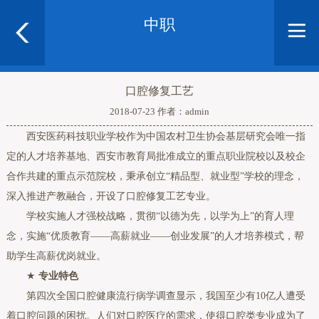
中职
口腔修复工艺
2018-07-23 作者：admin
西安医药科技职业学校作为中国农村卫生协会基层研究会唯一指
定的人才培养基地、西安市教育局批准成立的重点职业院校以及校企
合作共建的重点示范院校，秉承创立“精品型、就业型”学校的理念，
深入推进产教融合，开设了口腔修复工艺专业。
学校实施人才强校战略，贯彻“以德为先，以学为上”的育人理
念，实施“优质教育——高薪就业——创业发展”的人才培养模式，帮
助学生高薪优岗就业。
★
专业特色
第四次全国口腔健康流行病学调查显示，我国至少有10亿人遭受
着口腔问题的困扰。人们对口腔医疗的需求，使得口腔类专业成为了